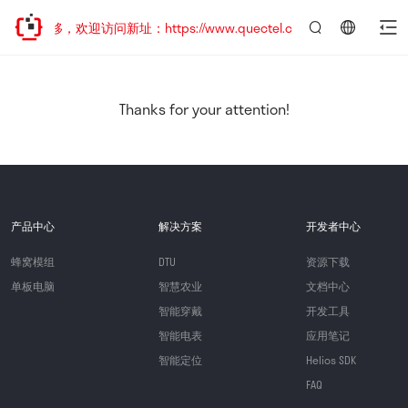
址已迁移，欢迎访问新址：https://www.quectel.com.cn
言：
简
体
中
Thanks for your attention!
文
产品中心
解决方案
开发者中心
蜂窝模组
DTU
资源下载
单板电脑
智慧农业
文档中心
智能穿戴
开发工具
智能电表
应用笔记
智能定位
Helios SDK
FAQ