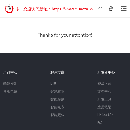
址已迁移，欢迎访问新址：https://www.quectel.com.cn
言：
简
体
中
Thanks for your attention!
文
产品中心
解决方案
开发者中心
蜂窝模组
DTU
资源下载
单板电脑
智慧农业
文档中心
智能穿戴
开发工具
智能电表
应用笔记
智能定位
Helios SDK
FAQ