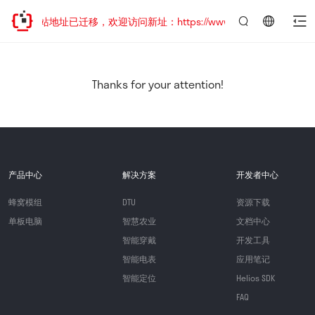
网站地址已迁移，欢迎访问新址：https://www.quectel.com.cn
言：
简
体
中
Thanks for your attention!
文
产品中心
解决方案
开发者中心
蜂窝模组
DTU
资源下载
单板电脑
智慧农业
文档中心
智能穿戴
开发工具
智能电表
应用笔记
智能定位
Helios SDK
FAQ