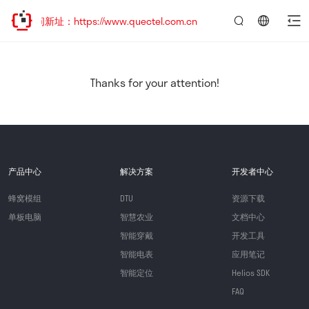
问新址：https://www.quectel.com.cn
言：
简
体
中
Thanks for your attention!
文
产品中心
解决方案
开发者中心
蜂窝模组
DTU
资源下载
单板电脑
智慧农业
文档中心
智能穿戴
开发工具
智能电表
应用笔记
智能定位
Helios SDK
FAQ