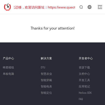
站地址已迁移，欢迎访问新址：https://www.quectel.com.cn
言：
简
体
中
Thanks for your attention!
文
产品中心
解决方案
开发者中心
蜂窝模组
DTU
资源下载
单板电脑
智慧农业
文档中心
智能穿戴
开发工具
智能电表
应用笔记
智能定位
Helios SDK
FAQ