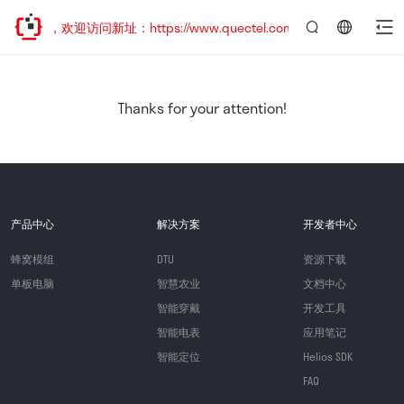
已迁移，欢迎访问新址：https://www.quectel.com.cn
言：
简
体
中
Thanks for your attention!
文
产品中心
解决方案
开发者中心
蜂窝模组
DTU
资源下载
单板电脑
智慧农业
文档中心
智能穿戴
开发工具
智能电表
应用笔记
智能定位
Helios SDK
FAQ