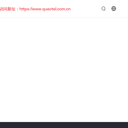
https://www.quectel.com.cn
言：
简
体
中
文