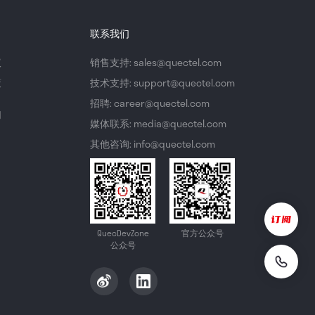
联系我们
议
销售支持: sales@quectel.com
策
技术支持: support@quectel.com
招聘: career@quectel.com
们
媒体联系: media@quectel.com
其他咨询: info@quectel.com
QuecDevZone
官方公众号
公众号