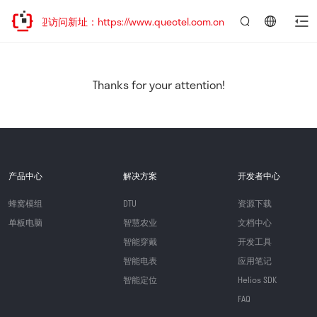
，欢迎访问新址：https://www.quectel.com.cn
言：
简
体
中
Thanks for your attention!
文
产品中心
解决方案
开发者中心
蜂窝模组
DTU
资源下载
单板电脑
智慧农业
文档中心
智能穿戴
开发工具
智能电表
应用笔记
智能定位
Helios SDK
FAQ