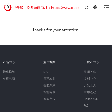
网站地址已迁移，欢迎访问新址：https://www.quectel.com.cn
言：
简
体
中
Thanks for your attention!
文
产品中心
解决方案
开发者中心
蜂窝模组
DTU
资源下载
单板电脑
智慧农业
文档中心
智能穿戴
开发工具
智能电表
应用笔记
智能定位
Helios SDK
FAQ