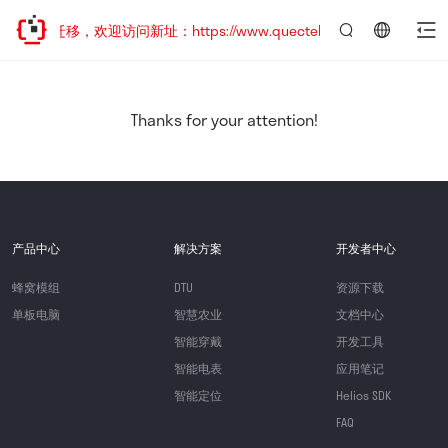
地址已迁移，欢迎访问新址：https://www.quectel.com.cn
言：
简
体
中
Thanks for your attention!
文
产品中心
解决方案
开发者中心
蜂窝模组
DTU
资源下载
单板电脑
智慧农业
文档中心
智能穿戴
开发工具
智能电表
应用笔记
智能定位
Helios SDK
FAQ