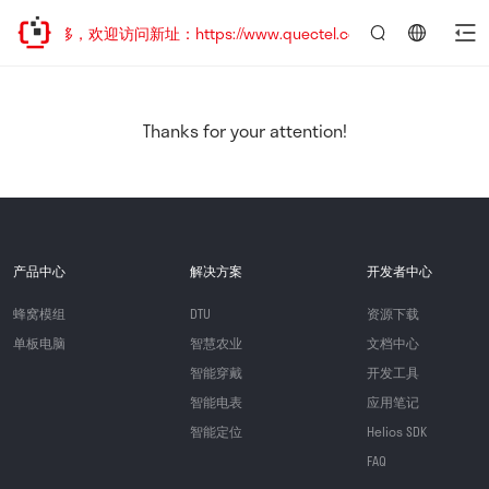
址已迁移，欢迎访问新址：https://www.quectel.com.cn
言：
简
体
中
Thanks for your attention!
文
产品中心
解决方案
开发者中心
蜂窝模组
DTU
资源下载
单板电脑
智慧农业
文档中心
智能穿戴
开发工具
智能电表
应用笔记
智能定位
Helios SDK
FAQ