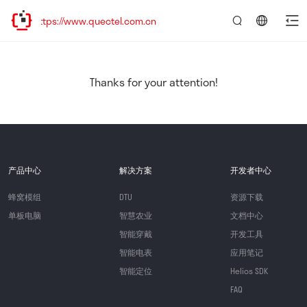
tps://www.quectel.com.cn
言：
简
体
中
Thanks for your attention!
文
产品中心
解决方案
开发者中心
蜂窝模组
DTU
资源下载
单板电脑
智慧农业
文档中心
智能穿戴
开发工具
智能电表
应用笔记
智能定位
Helios SDK
FAQ