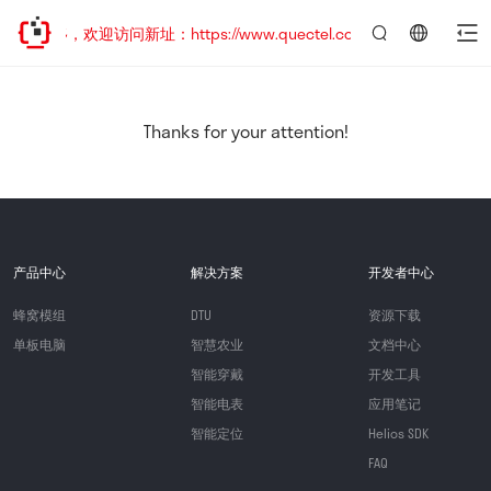
已迁移，欢迎访问新址：https://www.quectel.com.cn
言：
简
体
中
Thanks for your attention!
文
产品中心
解决方案
开发者中心
蜂窝模组
DTU
资源下载
单板电脑
智慧农业
文档中心
智能穿戴
开发工具
智能电表
应用笔记
智能定位
Helios SDK
FAQ