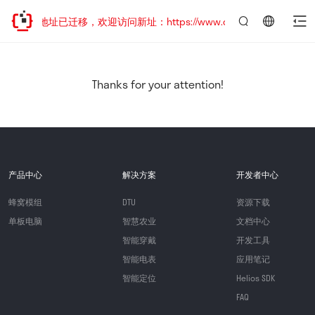
网站地址已迁移，欢迎访问新址：https://www.quectel.com.cn
言：
简
体
中
Thanks for your attention!
文
产品中心
解决方案
开发者中心
蜂窝模组
DTU
资源下载
单板电脑
智慧农业
文档中心
智能穿戴
开发工具
智能电表
应用笔记
智能定位
Helios SDK
FAQ