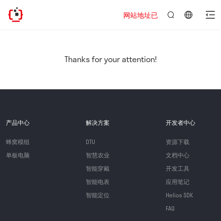
网站地址已迁移，欢迎访问新址：https:
言：
简
体
中
Thanks for your attention!
文
产品中心
解决方案
开发者中心
蜂窝模组
DTU
资源下载
单板电脑
智慧农业
文档中心
智能穿戴
开发工具
智能电表
应用笔记
智能定位
Helios SDK
FAQ