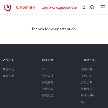
迁移，欢迎访问新址：https://www.quectel.com.cn
言：
简
体
中
Thanks for your attention!
文
产品中心
解决方案
开发者中心
蜂窝模组
DTU
资源下载
单板电脑
智慧农业
文档中心
智能穿戴
开发工具
智能电表
应用笔记
智能定位
Helios SDK
FAQ