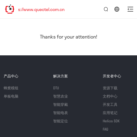
s://www.quectel.com.cn
言：
简
体
中
Thanks for your attention!
文
产品中心
解决方案
开发者中心
蜂窝模组
DTU
资源下载
单板电脑
智慧农业
文档中心
智能穿戴
开发工具
智能电表
应用笔记
智能定位
Helios SDK
FAQ