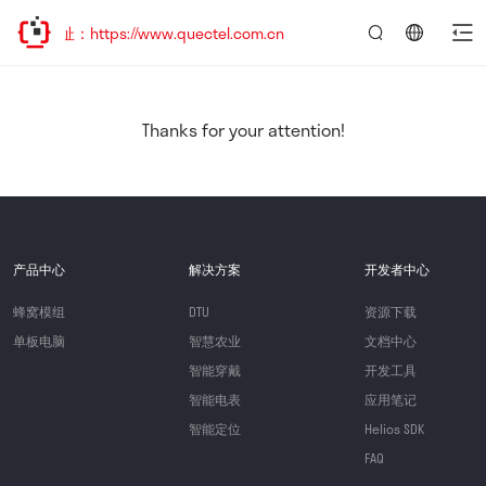
址：https://www.quectel.com.cn
言：
简
体
中
Thanks for your attention!
文
产品中心
解决方案
开发者中心
蜂窝模组
DTU
资源下载
单板电脑
智慧农业
文档中心
智能穿戴
开发工具
智能电表
应用笔记
智能定位
Helios SDK
FAQ