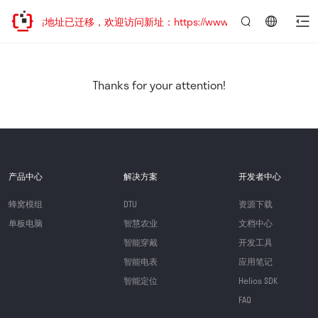
网站地址已迁移，欢迎访问新址：https://www.quectel.com.cn
言：
简
体
中
Thanks for your attention!
文
产品中心
解决方案
开发者中心
蜂窝模组
DTU
资源下载
单板电脑
智慧农业
文档中心
智能穿戴
开发工具
智能电表
应用笔记
智能定位
Helios SDK
FAQ