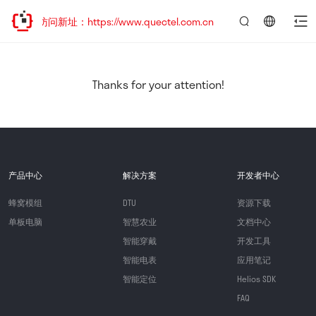
迎访问新址：https://www.quectel.com.cn
言：
简
体
中
Thanks for your attention!
文
产品中心
解决方案
开发者中心
蜂窝模组
DTU
资源下载
单板电脑
智慧农业
文档中心
智能穿戴
开发工具
智能电表
应用笔记
智能定位
Helios SDK
FAQ