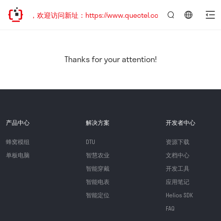
已迁移，欢迎访问新址：https://www.quectel.com.cn
言：
简
体
中
Thanks for your attention!
文
产品中心
解决方案
开发者中心
蜂窝模组
DTU
资源下载
单板电脑
智慧农业
文档中心
智能穿戴
开发工具
智能电表
应用笔记
智能定位
Helios SDK
FAQ