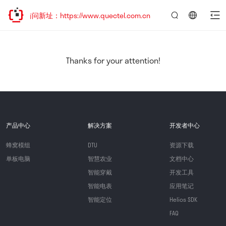
迎访问新址：https://www.quectel.com.cn
言：
简
体
中
Thanks for your attention!
文
产品中心
解决方案
开发者中心
蜂窝模组
DTU
资源下载
单板电脑
智慧农业
文档中心
智能穿戴
开发工具
智能电表
应用笔记
智能定位
Helios SDK
FAQ