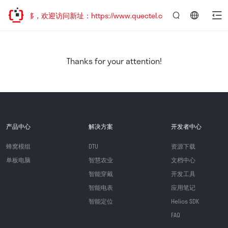
址已迁移，欢迎访问新址：https://www.quectel.com.cn
言：
简
体
中
Thanks for your attention!
文
产品中心
解决方案
开发者中心
蜂窝模组
DTU
资源下载
单板电脑
智慧农业
文档中心
智能穿戴
开发工具
智能电表
应用笔记
智能定位
Helios SDK
FAQ