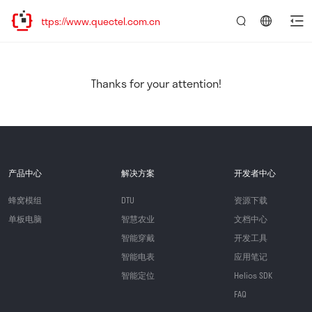
tps://www.quectel.com.cn
言：
简
体
中
Thanks for your attention!
文
产品中心
解决方案
开发者中心
蜂窝模组
DTU
资源下载
单板电脑
智慧农业
文档中心
智能穿戴
开发工具
智能电表
应用笔记
智能定位
Helios SDK
FAQ