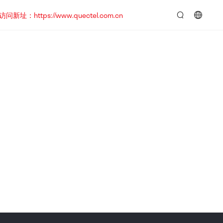
https://www.quectel.com.cn
言：
简
体
中
文