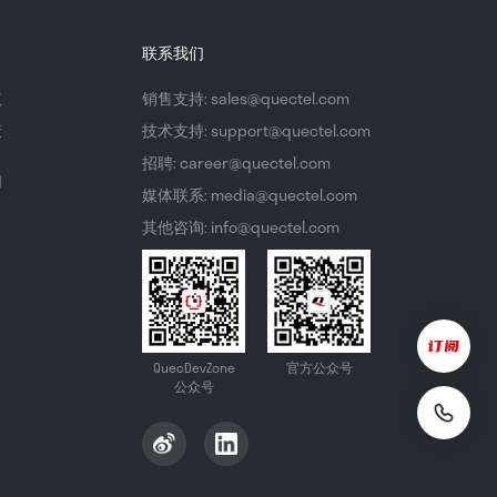
联系我们
议
销售支持: sales@quectel.com
策
技术支持: support@quectel.com
招聘: career@quectel.com
们
媒体联系: media@quectel.com
其他咨询: info@quectel.com
QuecDevZone
官方公众号
公众号