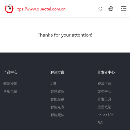
tps://www.quectel.com.cn
言：
简
体
中
Thanks for your attention!
文
产品中心
解决方案
开发者中心
蜂窝模组
DTU
资源下载
单板电脑
智慧农业
文档中心
智能穿戴
开发工具
智能电表
应用笔记
智能定位
Helios SDK
FAQ