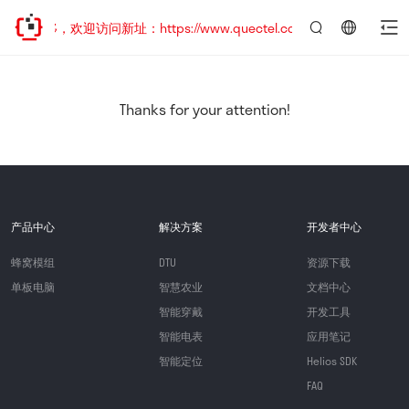
已迁移，欢迎访问新址：https://www.quectel.com.cn
言：
简
体
中
Thanks for your attention!
文
产品中心
解决方案
开发者中心
蜂窝模组
DTU
资源下载
单板电脑
智慧农业
文档中心
智能穿戴
开发工具
智能电表
应用笔记
智能定位
Helios SDK
FAQ