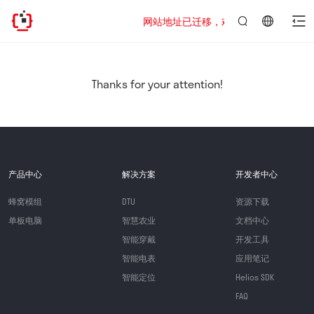
网站地址已迁移，欢迎访问新址：https://www
言：
简
体
中
Thanks for your attention!
文
产品中心
解决方案
开发者中心
蜂窝模组
DTU
资源下载
单板电脑
智慧农业
文档中心
智能穿戴
开发工具
智能电表
应用笔记
智能定位
Helios SDK
FAQ