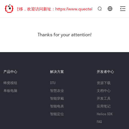
地址已迁移，欢迎访问新址：https://www.quectel.com.cn
言：
简
体
中
Thanks for your attention!
文
产品中心
解决方案
开发者中心
蜂窝模组
DTU
资源下载
单板电脑
智慧农业
文档中心
智能穿戴
开发工具
智能电表
应用笔记
智能定位
Helios SDK
FAQ