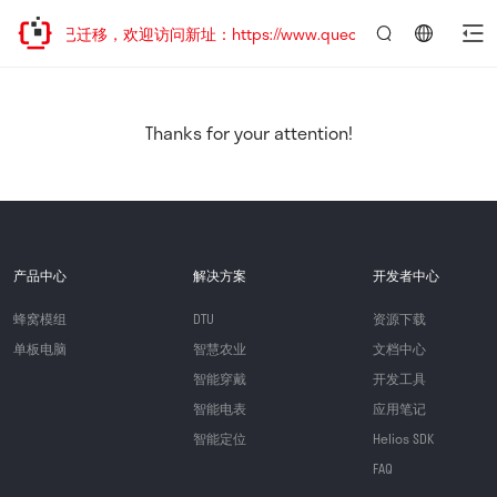
网站地址已迁移，欢迎访问新址：https://www.quectel.com.cn
言：
简
体
中
Thanks for your attention!
文
产品中心
解决方案
开发者中心
蜂窝模组
DTU
资源下载
单板电脑
智慧农业
文档中心
智能穿戴
开发工具
智能电表
应用笔记
智能定位
Helios SDK
FAQ