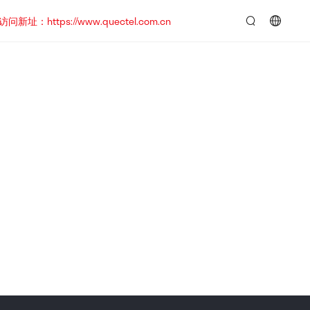
https://www.quectel.com.cn
言：
简
体
中
文