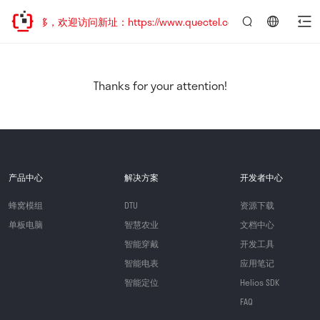
址已迁移，欢迎访问新址：https://www.quectel.com.cn
言：
简
体
中
Thanks for your attention!
文
产品中心
解决方案
开发者中心
蜂窝模组
DTU
资源下载
单板电脑
智慧农业
文档中心
智能穿戴
开发工具
智能电表
应用笔记
智能定位
Helios SDK
FAQ