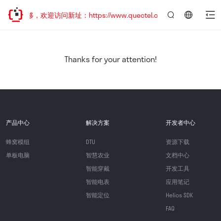
址已迁移，欢迎访问新址：https://www.quectel.com.cn
言：
简
体
中
Thanks for your attention!
文
产品中心
解决方案
开发者中心
蜂窝模组
DTU
资源下载
单板电脑
智慧农业
文档中心
智能穿戴
开发工具
智能电表
应用笔记
智能定位
Helios SDK
FAQ