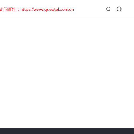
https://www.quectel.com.cn
言：
简
体
中
文