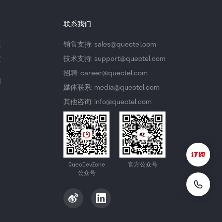
联系我们
议
销售支持: sales@quectel.com
策
技术支持: support@quectel.com
招聘: career@quectel.com
们
媒体联系: media@quectel.com
其他咨询: info@quectel.com
QuecDevZone
官方公众号
公众号