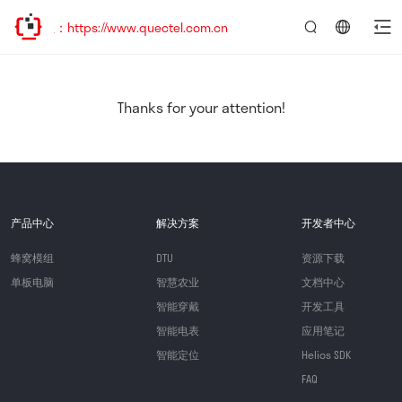
：https://www.quectel.com.cn
言：
简
体
中
Thanks for your attention!
文
产品中心
解决方案
开发者中心
蜂窝模组
DTU
资源下载
单板电脑
智慧农业
文档中心
智能穿戴
开发工具
智能电表
应用笔记
智能定位
Helios SDK
FAQ