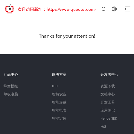
移，欢迎访问新址：https://www.quectel.com.cn
言：
简
体
中
Thanks for your attention!
文
产品中心
解决方案
开发者中心
蜂窝模组
DTU
资源下载
单板电脑
智慧农业
文档中心
智能穿戴
开发工具
智能电表
应用笔记
智能定位
Helios SDK
FAQ