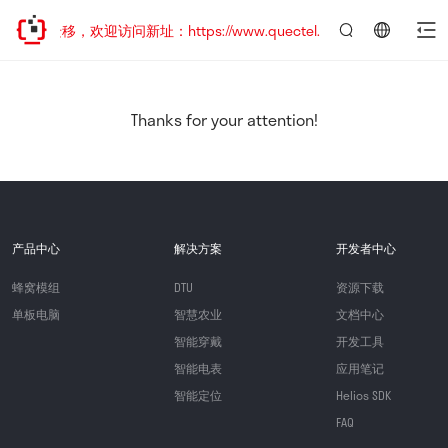
地址已迁移，欢迎访问新址：https://www.quectel.com.cn
言：
简
体
中
Thanks for your attention!
文
产品中心
解决方案
开发者中心
蜂窝模组
DTU
资源下载
单板电脑
智慧农业
文档中心
智能穿戴
开发工具
智能电表
应用笔记
智能定位
Helios SDK
FAQ