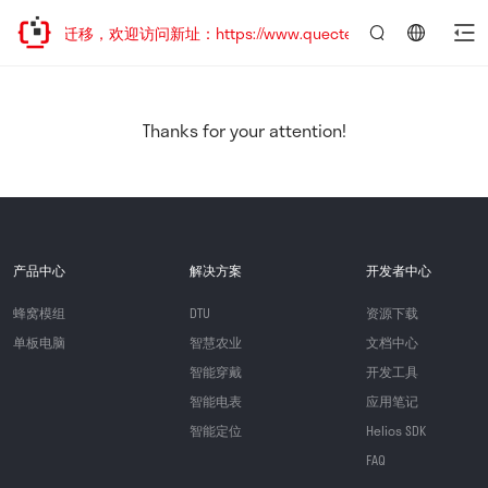
站地址已迁移，欢迎访问新址：https://www.quectel.com.cn
言：
简
体
中
Thanks for your attention!
文
产品中心
解决方案
开发者中心
蜂窝模组
DTU
资源下载
单板电脑
智慧农业
文档中心
智能穿戴
开发工具
智能电表
应用笔记
智能定位
Helios SDK
FAQ