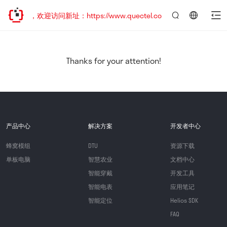
已迁移，欢迎访问新址：https://www.quectel.com.cn
言：
简
体
中
Thanks for your attention!
文
产品中心
解决方案
开发者中心
蜂窝模组
DTU
资源下载
单板电脑
智慧农业
文档中心
智能穿戴
开发工具
智能电表
应用笔记
智能定位
Helios SDK
FAQ