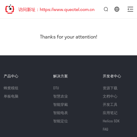
欢迎访问新址：https://www.quectel.com.cn
言：
简
体
中
Thanks for your attention!
文
产品中心
解决方案
开发者中心
蜂窝模组
DTU
资源下载
单板电脑
智慧农业
文档中心
智能穿戴
开发工具
智能电表
应用笔记
智能定位
Helios SDK
FAQ