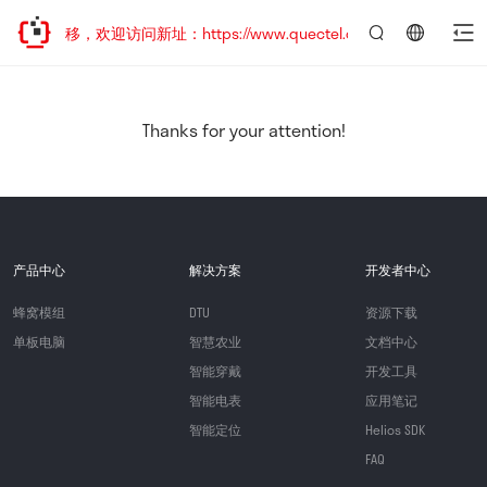
地址已迁移，欢迎访问新址：https://www.quectel.com.cn
言：
简
体
中
Thanks for your attention!
文
产品中心
解决方案
开发者中心
蜂窝模组
DTU
资源下载
单板电脑
智慧农业
文档中心
智能穿戴
开发工具
智能电表
应用笔记
智能定位
Helios SDK
FAQ