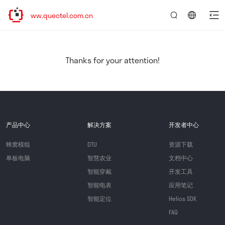
//www.quectel.com.cn
言：
简
体
中
Thanks for your attention!
文
产品中心
解决方案
开发者中心
蜂窝模组
DTU
资源下载
单板电脑
智慧农业
文档中心
智能穿戴
开发工具
智能电表
应用笔记
智能定位
Helios SDK
FAQ