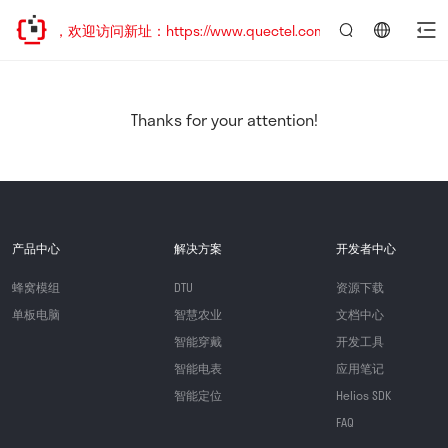
已迁移，欢迎访问新址：https://www.quectel.com.cn
言：
简
体
中
Thanks for your attention!
文
产品中心
解决方案
开发者中心
蜂窝模组
DTU
资源下载
单板电脑
智慧农业
文档中心
智能穿戴
开发工具
智能电表
应用笔记
智能定位
Helios SDK
FAQ