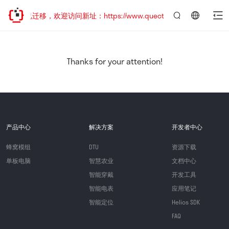
站地址已迁移，欢迎访问新址：https://www.quectel.com.cn
言：
简
体
中
Thanks for your attention!
文
产品中心
解决方案
开发者中心
蜂窝模组
DTU
资源下载
单板电脑
智慧农业
文档中心
智能穿戴
开发工具
智能电表
应用笔记
智能定位
Helios SDK
FAQ