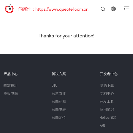
迎访问新址：https://www.quectel.com.cn
言：
简
体
中
Thanks for your attention!
文
产品中心
解决方案
开发者中心
蜂窝模组
DTU
资源下载
单板电脑
智慧农业
文档中心
智能穿戴
开发工具
智能电表
应用笔记
智能定位
Helios SDK
FAQ