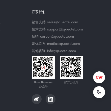
联系我们
议
销售支持: sales@quectel.com
策
技术支持: support@quectel.com
招聘: career@quectel.com
们
媒体联系: media@quectel.com
其他咨询: info@quectel.com
QuecDevZone
官方公众号
公众号