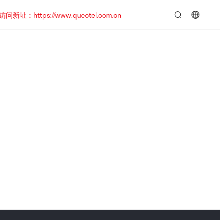
https://www.quectel.com.cn
言：
简
体
中
文