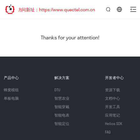
迎访问新址：https://www.quectel.com.cn
言：
简
体
中
Thanks for your attention!
文
产品中心
解决方案
开发者中心
蜂窝模组
DTU
资源下载
单板电脑
智慧农业
文档中心
智能穿戴
开发工具
智能电表
应用笔记
智能定位
Helios SDK
FAQ