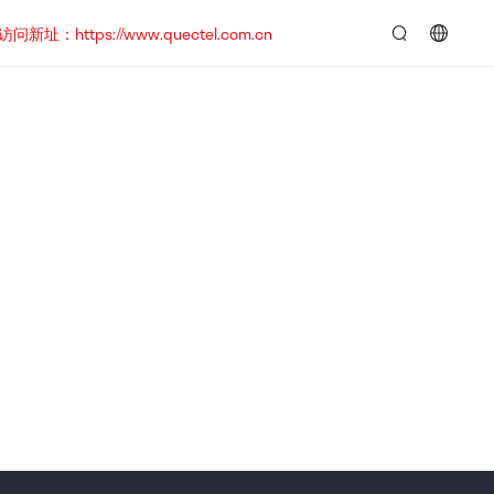
https://www.quectel.com.cn
言：
简
体
中
文