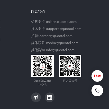
联系我们
议
销售支持: sales@quectel.com
策
技术支持: support@quectel.com
招聘: career@quectel.com
们
媒体联系: media@quectel.com
其他咨询: info@quectel.com
QuecDevZone
官方公众号
公众号