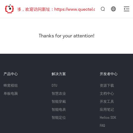
址已迁移，欢迎访问新址：https://www.quectel.com.cn
言：
简
体
中
Thanks for your attention!
文
产品中心
解决方案
开发者中心
蜂窝模组
DTU
资源下载
单板电脑
智慧农业
文档中心
智能穿戴
开发工具
智能电表
应用笔记
智能定位
Helios SDK
FAQ