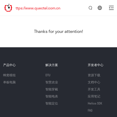
tps://www.quectel.com.cn
言：
简
体
中
Thanks for your attention!
文
产品中心
解决方案
开发者中心
蜂窝模组
DTU
资源下载
单板电脑
智慧农业
文档中心
智能穿戴
开发工具
智能电表
应用笔记
智能定位
Helios SDK
FAQ